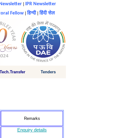
Newsletter
|
IPR Newsletter
oral Fellow
|
हिन्दी
|
हिंदी सेल
Tech.Transfer
Tenders
Remarks
Enquiry details